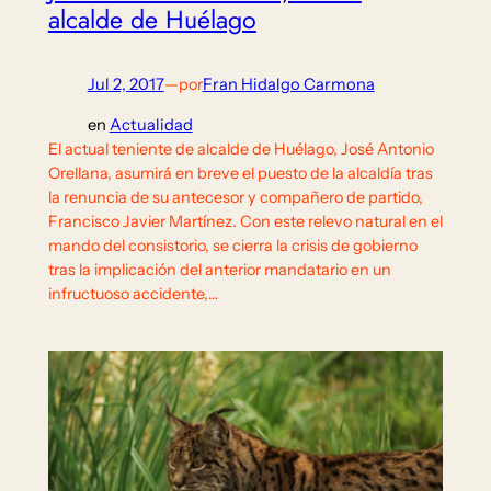
alcalde de Huélago
Jul 2, 2017
—
por
Fran Hidalgo Carmona
en
Actualidad
El actual teniente de alcalde de Huélago, José Antonio
Orellana, asumirá en breve el puesto de la alcaldía tras
la renuncia de su antecesor y compañero de partido,
Francisco Javier Martínez. Con este relevo natural en el
mando del consistorio, se cierra la crisis de gobierno
tras la implicación del anterior mandatario en un
infructuoso accidente,…