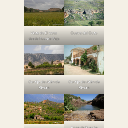
Vista de El coto
Cueva del Coto
desde Fuente Baja
Cortijo de Afán de
Cortijo de Afán de
Rivera
Rivera
Poza de Fuente