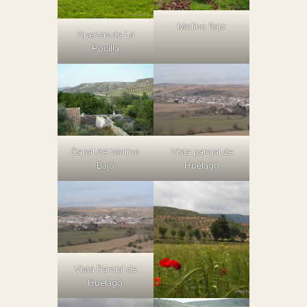
Molino Bajo
Huertas de La
Pocilla
Canal del Molino
Vista parcial de
Bajo
Huélago
Vista Parcial de
Huélago