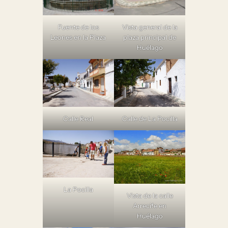
Fuente de los
Vista general de la
Leones en la Plaza
plaza principal de
Huélago
Calle Real
Calle de La Pocilla
La Pocilla
Vista de la calle
Arrecife en
Huélago