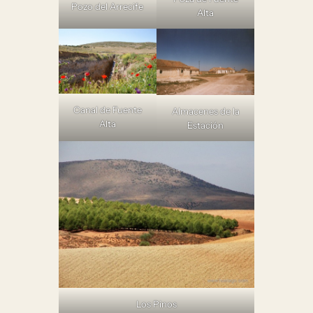
Pozo del Arrecife
Alta
Canal de Fuente
Almacenes de la
Alta
Estación
Los Pinos