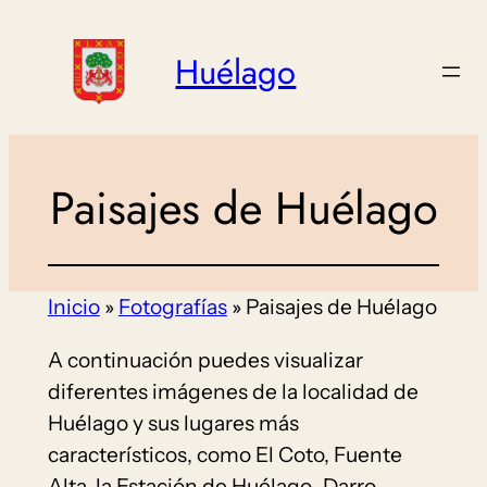
Saltar
al
Huélago
contenido
Paisajes de Huélago
Inicio
»
Fotografías
»
Paisajes de Huélago
A continuación puedes visualizar
diferentes imágenes de la localidad de
Huélago y sus lugares más
característicos, como El Coto, Fuente
Alta, la Estación de Huélago-Darro-