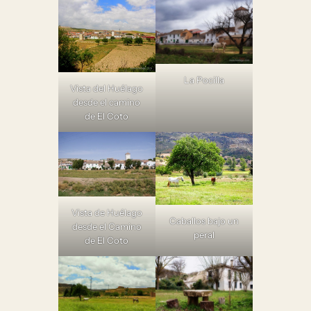
La Pocilla
Vista del Huélago
desde el camino
de El Coto
Vista de Huélago
Caballos bajo un
desde el Camino
peral
de El Coto