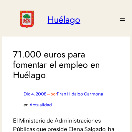
Saltar
al
Huélago
contenido
71.000 euros para
fomentar el empleo en
Huélago
Dic 4, 2008
—
por
Fran Hidalgo Carmona
en
Actualidad
El Ministerio de Administraciones
Públicas que preside Elena Salgado, ha