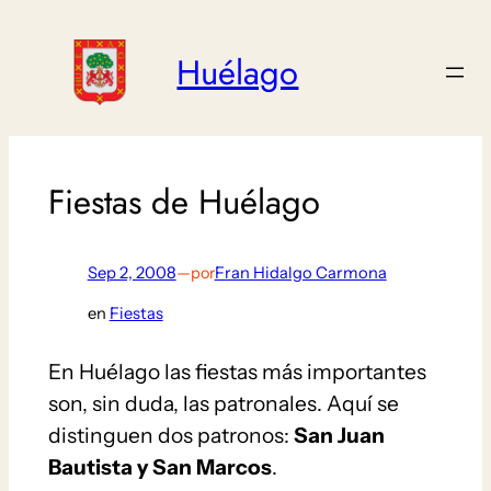
Saltar
al
Huélago
contenido
Fiestas de Huélago
Sep 2, 2008
—
por
Fran Hidalgo Carmona
en
Fiestas
En Huélago las fiestas más importantes
son, sin duda, las patronales. Aquí se
distinguen dos patronos:
San Juan
Bautista y San Marcos
.