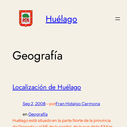
Saltar
al
Huélago
contenido
Geografía
Localización de Huélago
Sep 2, 2008
—
por
Fran Hidalgo Carmona
en
Geografía
Huélago está situado en la parte Norte de la provincia
de Granada y al NE de la capital, de la que dista 53 Km.