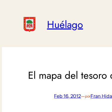
Saltar
al
contenido
Huélago
El mapa del tesoro 
Feb 16, 2012
—
Fran Hid
por