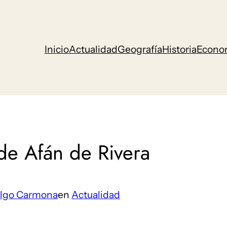
Inicio
Actualidad
Geografía
Historia
Econo
de Afán de Rivera
algo Carmona
en
Actualidad