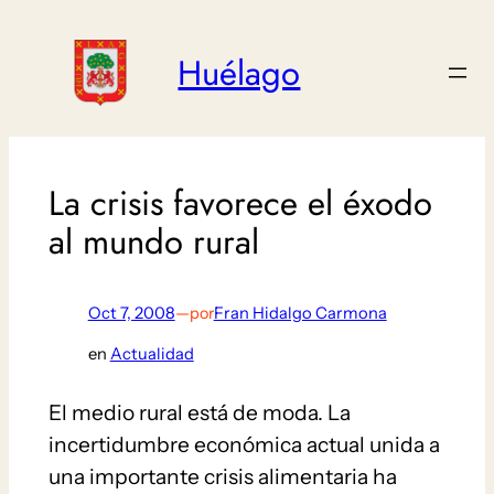
Saltar
al
Huélago
contenido
La crisis favorece el éxodo
al mundo rural
Oct 7, 2008
—
por
Fran Hidalgo Carmona
en
Actualidad
El medio rural está de moda. La
incertidumbre económica actual unida a
una importante crisis alimentaria ha